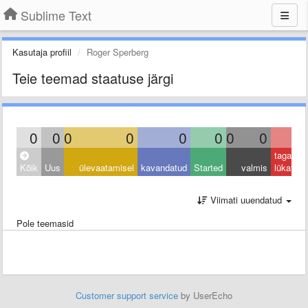
Sublime Text
Kasutaja profiil
Roger Sperberg
Teie teemad staatuse järgi
0
0
0
0
0
0
0
0
0
tagasi
Kõik
Uus
ülevaatamisel
kavandatud
Started
valmis
lükatud
Viimati uuendatud
Pole teemasid
Customer support service
by UserEcho