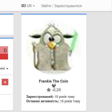
UK
Увійти / Зареєструватися
0
ені
Frankie The Coin
-8
-0,26
Зареєстрований:
15 років тому
Остання активність:
15 років тому