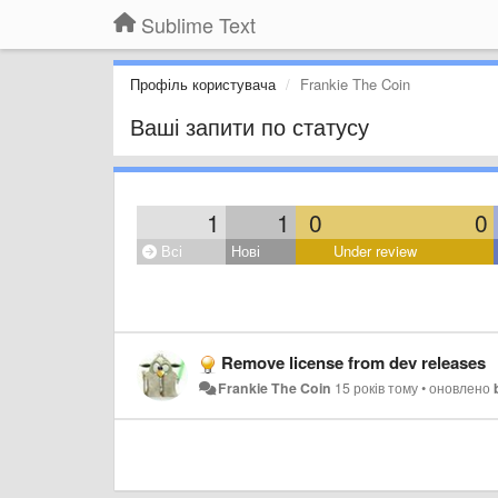
Sublime Text
Профіль користувача
Frankie The Coin
Ваші запити по статусу
1
1
0
0
Всі
Нові
Under review
Remove license from dev releases
Frankie The Coin
15 років тому
•
оновлено