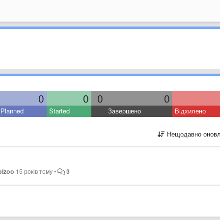
0
0
0
0
Planned
Started
Завершено
Відхилено
Нещодавно оновл
bizoo
15 років тому
•
3