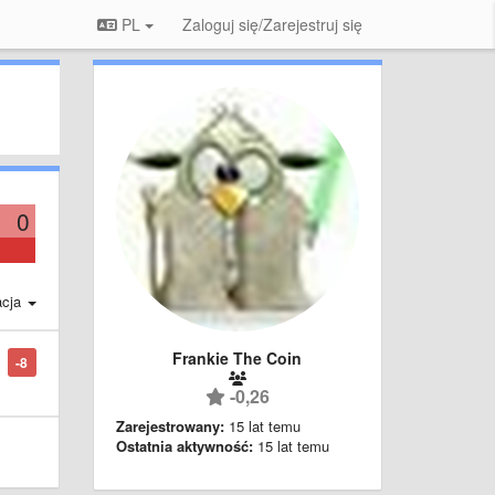
PL
Zaloguj się/Zarejestruj się
0
acja
Frankie The Coin
-8
-0,26
Zarejestrowany:
15 lat temu
Ostatnia aktywność:
15 lat temu