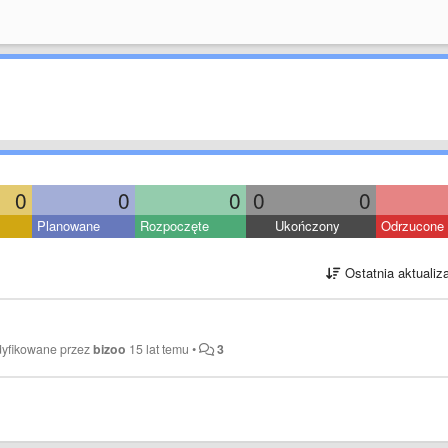
0
0
0
0
0
Planowane
Rozpoczęte
Ukończony
Odrzucone
Ostatnia aktualiz
dyfikowane przez
bizoo
15 lat temu
•
3