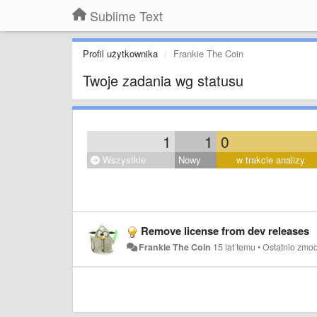
Sublime Text
Profil użytkownika
Frankie The Coin
Twoje zadania wg statusu
1
1
0
Wszystkie
Nowy
w trakcie analizy
Remove license from dev releases
Frankie The Coin
15 lat temu
•
Ostatnio zmo