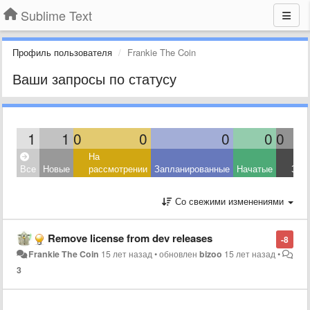
Sublime Text
Профиль пользователя
Frankie The Coin
Ваши запросы по статусу
1
1
0
0
0
0
0
На
Все
Новые
рассмотрении
Запланированные
Начатые
Зав
Со свежими изменениями
Remove license from dev releases
-8
Frankie The Coin
15 лет назад
•
обновлен
bizoo
15 лет назад
•
3