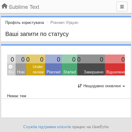
Sublime Text
Профіль користувача
Praveen Vijayan
Ваші запити по статусу
0
0
0
0
0
0
0
0
0
Under
Всі
Нові
review
Planned
Started
Завершено
Відхилено
Нещодавно оновлені
Немає тем
Служба підтримки клієнтів
працює на UserEcho