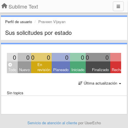
Sublime Text
Perfil de usuario
Praveen Vijayan
Sus solicitudes por estado
0
0
0
0
0
0
0
0
En
Todo
Nuevo
revisión
Planeado
Iniciado
Finalizado
Rechaza
Última actualización
Sin topics
Servicio de atención al cliente
por UserEcho