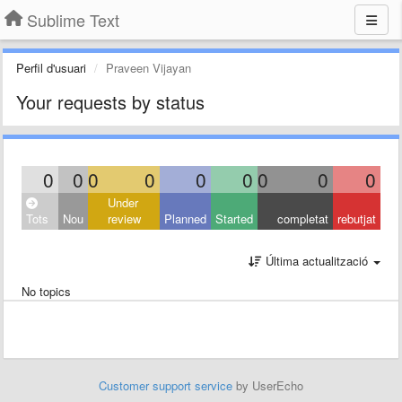
Sublime Text
Perfil d'usuari
Praveen Vijayan
Your requests by status
0
0
0
0
0
0
0
0
0
Under
Tots
Nou
review
Planned
Started
completat
rebutjat
Última actualització
No topics
Customer support service
by UserEcho