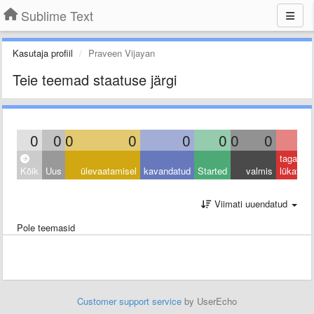
Sublime Text
Kasutaja profiil
Praveen Vijayan
Teie teemad staatuse järgi
0
0
0
0
0
0
0
0
0
tagasi
Kõik
Uus
ülevaatamisel
kavandatud
Started
valmis
lükatud
Viimati uuendatud
Pole teemasid
Customer support service
by UserEcho