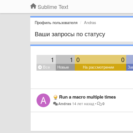
Sublime Text
Профиль пользователя
Andras
Ваши запросы по статусу
1
1
0
0
Все
Новые
На рассмотрении
За
Run a macro multiple times
Andras
14 лет назад
•
0