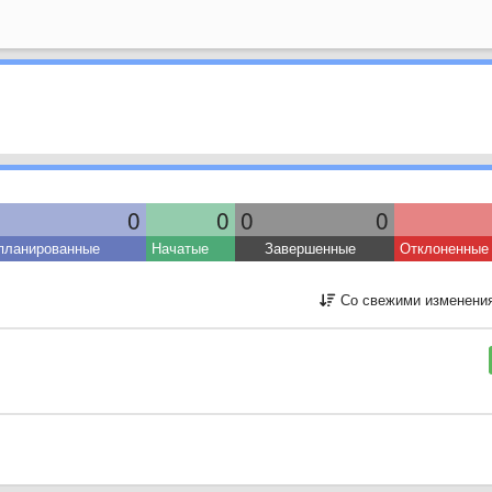
0
0
0
0
планированные
Начатые
Завершенные
Отклоненные
Со свежими изменени