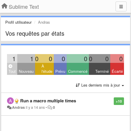
Sublime Text
Profil utilisateur
Andras
Vos requêtes par états
1
1
0
0
0
0
0
0
0
À
Tout
Nouveau
l'étude
Prévu
Commencé
Terminé
Écarté
Les derniers mis à jour
Run a macro multiple times
+10
Andras
il y a 14 ans
•
0