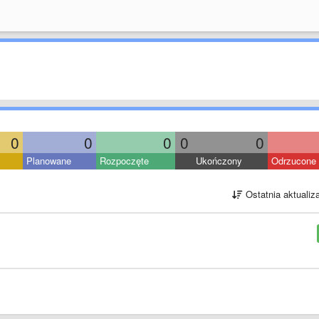
0
0
0
0
0
Planowane
Rozpoczęte
Ukończony
Odrzucone
Ostatnia aktualiz