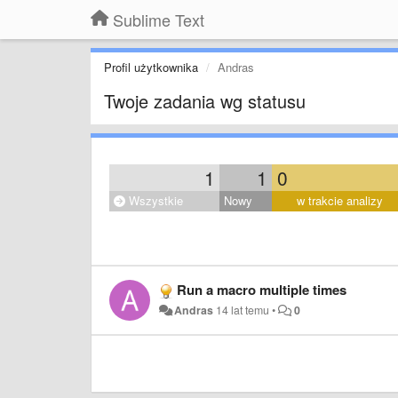
Sublime Text
Profil użytkownika
Andras
Twoje zadania wg statusu
1
1
0
Wszystkie
Nowy
w trakcie analizy
Run a macro multiple times
Andras
14 lat temu
•
0