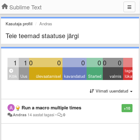
Sublime Text
Kasutaja profiil
Andras
Teie teemad staatuse järgi
1
1
0
0
0
0
0
0
0
tagasi
Kõik
Uus
ülevaatamisel
kavandatud
Started
valmis
lükatud
Viimati uuendatud
Run a macro multiple times
+10
Andras
14 aastat tagasi
•
0