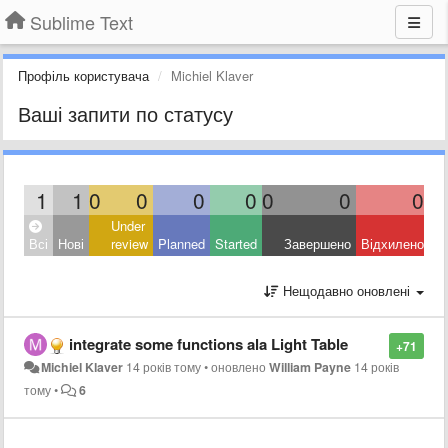
Sublime Text
Профіль користувача
Michiel Klaver
Ваші запити по статусу
1
1
0
0
0
0
0
0
0
Under
Всі
Нові
review
Planned
Started
Завершено
Відхилено
Нещодавно оновлені
integrate some functions ala Light Table
+71
Michiel Klaver
14 років тому
•
оновлено
William Payne
14 років
тому
•
6