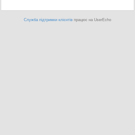
Служба підтримки клієнтів
працює на UserEcho