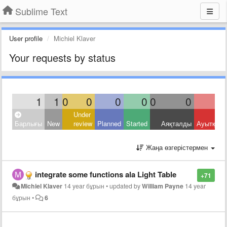
Sublime Text
User profile
Michiel Klaver
Your requests by status
1
1
0
0
0
0
0
0
Under
Барлығы
New
review
Planned
Started
Аяқталды
Ауытқыд
Жаңа өзгерістермен
integrate some functions ala Light Table
+71
Michiel Klaver
14 year бұрын
•
updated by
William Payne
14 year
бұрын
•
6