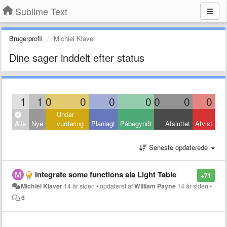
Sublime Text
Brugerprofil
Michiel Klaver
Dine sager inddelt efter status
1
1
0
0
0
0
0
0
0
Under
Alle
Nye
vurdering
Planlagt
Påbegyndt
Afsluttet
Afvist
Seneste opdaterede
integrate some functions ala Light Table
+71
Michiel Klaver
14 år siden
•
opdateret af
William Payne
14 år siden
•
6