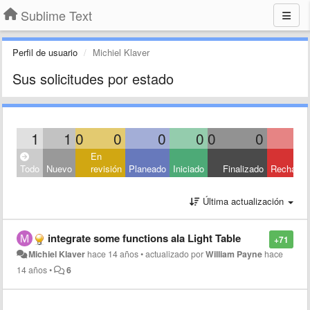
Sublime Text
Perfil de usuario
Michiel Klaver
Sus solicitudes por estado
1
1
0
0
0
0
0
0
En
Todo
Nuevo
revisión
Planeado
Iniciado
Finalizado
Rechaza
Última actualización
integrate some functions ala Light Table
+71
Michiel Klaver
hace 14 años
•
actualizado por
William Payne
hace
14 años
•
6