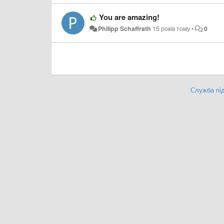
You are amazing!
Philipp Schaffrath
15 років тому
•
0
Служба під