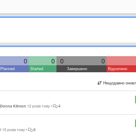
0
0
0
0
Planned
Started
Завершено
Відхилено
Нещодавно оновл
о
Donna Klinton
12 років тому
•
4
ий
15 років тому
•
0