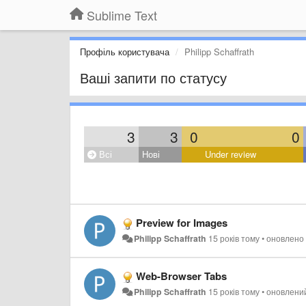
Sublime Text
Профіль користувача
Philipp Schaffrath
Ваші запити по статусу
3
3
0
0
Всі
Нові
Under review
Preview for Images
Philipp Schaffrath
15 років тому
•
оновлен
Web-Browser Tabs
Philipp Schaffrath
15 років тому
•
оновлен