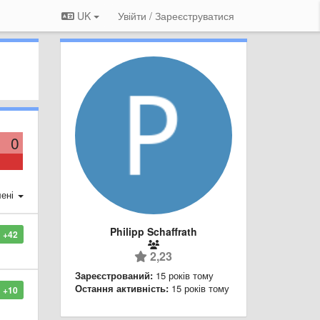
UK
Увійти / Зареєструватися
0
ені
Philipp Schaffrath
+42
2,23
Зареєстрований:
15 років тому
Остання активність:
15 років тому
+10