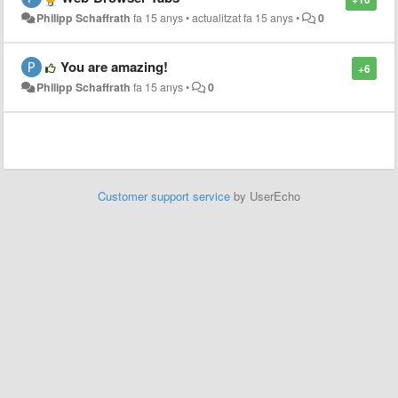
Philipp Schaffrath
fa 15 anys
•
actualitzat
fa 15 anys
•
0
You are amazing!
+6
Philipp Schaffrath
fa 15 anys
•
0
Customer support service
by UserEcho