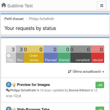
Sublime Text
Perfil d'usuari
Philipp Schaffrath
Your requests by status
3
3
0
0
0
0
0
0
0
Under
Tots
Nou
review
Planned
Started
completat
rebutjat
Última actualització
Preview for Images
+42
Philipp Schaffrath
fa 15 anys
•
updated by
Donna Klinton
fa 12
anys
•
4
Web-Browser Tabs
+10