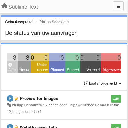
Sublime Text
Gebruikersprofiel
Philipp Schaffrath
De status van uw aanvragen
3
3
0
0
0
0
0
0
0
Under
Alles
Nieuw
review
Planned
Started
Voltooid
Afgewezen
Laatst bijgewerkt
Preview for Images
+42
Philipp Schaffrath
15 jaar geleden
•
bijgewerkt door
Donna Klinton
12 jaar geleden
•
4
Web-Browser Tabs
+10