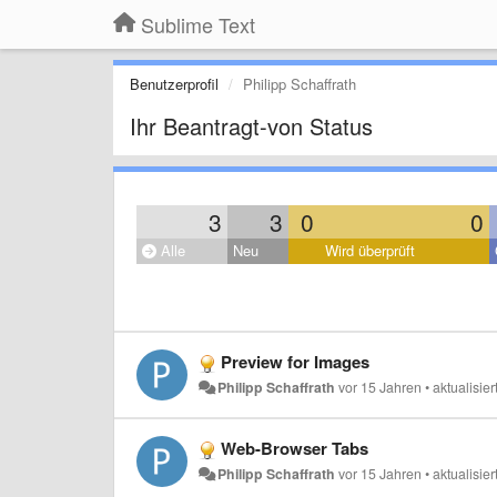
Sublime Text
Benutzerprofil
Philipp Schaffrath
Ihr Beantragt-von Status
3
3
0
0
Alle
Neu
Wird überprüft
Preview for Images
Philipp Schaffrath
vor 15 Jahren
•
aktualisie
Web-Browser Tabs
Philipp Schaffrath
vor 15 Jahren
•
aktualisier