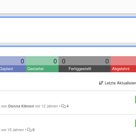
0
0
0
0
Geplant
Gestartet
Fertiggestellt
Abgelehnt
Letzte Aktualisie
rt von
Donna Klinton
vor 12 Jahren
•
4
t
vor 15 Jahren
•
0