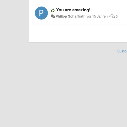
You are amazing!
Philipp Schaffrath
vor 15 Jahren
•
0
Custo