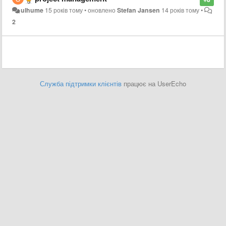
ulhume
15 років тому
•
оновлено
Stefan Jansen
14 років тому
•
2
Служба підтримки клієнтів
працює на UserEcho