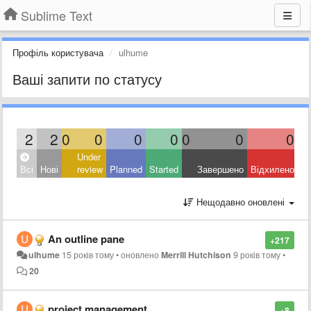
Sublime Text
Профіль користувача
ulhume
Ваші запити по статусу
2
2
0
0
0
0
0
0
0
Under
Всі
Нові
review
Planned
Started
Завершено
Відхилено
Нещодавно оновлені
An outline pane
+217
ulhume
15 років тому
•
оновлено
Merrill Hutchison
9 років тому
•
20
project management
+8