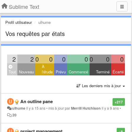
Sublime Text
Profil utilisateur
ulhume
Vos requêtes par états
2
2
0
0
0
0
0
0
0
À
Tout
Nouveau
l'étude
Prévu
Commencé
Terminé
Écarté
Les derniers mis à jour
An outline pane
+217
ulhume
il y a 15 ans
•
mis à jour par
Merrill Hutchison
il y a 9 ans
•
20
project management
+8