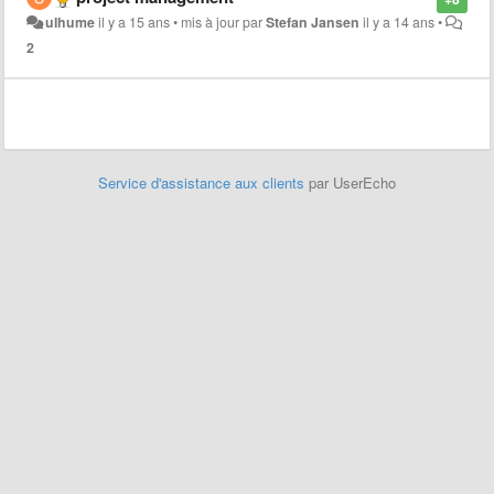
ulhume
il y a 15 ans
•
mis à jour par
Stefan Jansen
il y a 14 ans
•
2
Service d'assistance aux clients
par UserEcho