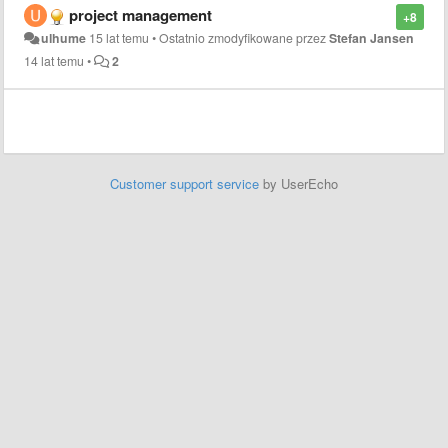
project management
+8
ulhume
15 lat temu
•
Ostatnio zmodyfikowane przez
Stefan Jansen
14 lat temu
•
2
Customer support service
by UserEcho