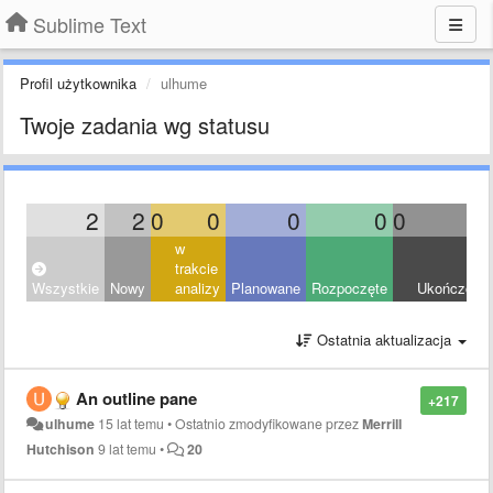
Sublime Text
Profil użytkownika
ulhume
Twoje zadania wg statusu
2
2
0
0
0
0
0
0
w
trakcie
Wszystkie
Nowy
analizy
Planowane
Rozpoczęte
Ukończony
Ostatnia aktualizacja
An outline pane
+217
ulhume
15 lat temu
•
Ostatnio zmodyfikowane przez
Merrill
Hutchison
9 lat temu
•
20