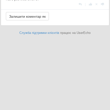
|
Служба підтримки клієнтів
працює на UserEcho