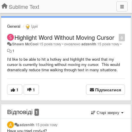
Sublime Text
General
Ідеї
Highlight Word Without Moving Cursor
0
Shawn McCool
15 років тому
•
оновлено
adzenith
15 років тому
•
1
I'd like to be able to hit a hotkey and highlight the word that my
cursor is currently touching without moving my cursor. This would
dramatically reduce time walking through text in many situations.
1
1
Підписатися
Відповіді
1
Старі зверху
adzenith
15 років тому
Have you tried cmd+d?