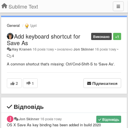
Sublime Text
General
Ідеї
Add keyboard shortcut for
Виконано
+1
Save As
Hay Kranen
16 років тому
•
оновлено
Jon Skinner
16 років тому
•
4
A common shortcut that's missing: Ctrl/Cmd-Shift-S to 'Save As'.
2
1
Підписатися
Відповідь
Jon Skinner
16 років тому
Відповідь
OS X Save As key binding has been added in build 2020