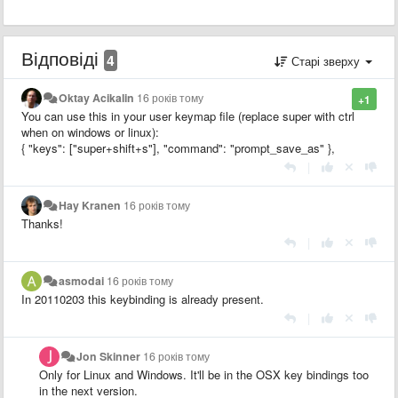
Відповіді
4
Старі зверху
Oktay Acikalin
16 років тому
+1
You can use this in your user keymap file (replace super with ctrl
when on windows or linux):
{ "keys": ["super+shift+s"], "command": "prompt_save_as" },
|
Hay Kranen
16 років тому
Thanks!
|
asmodai
16 років тому
In 20110203 this keybinding is already present.
|
Jon Skinner
16 років тому
Only for Linux and Windows. It'll be in the OSX key bindings too
in the next version.