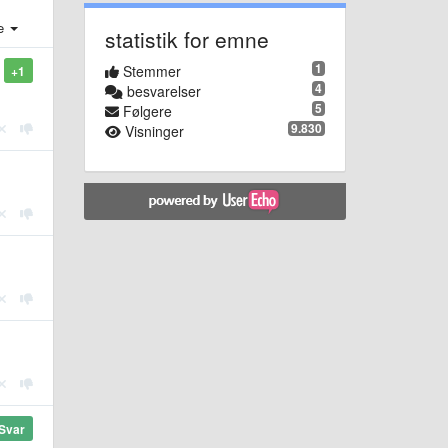
e
statistik for emne
1
Stemmer
+1
4
besvarelser
5
Følgere
9.830
Visninger
Svar