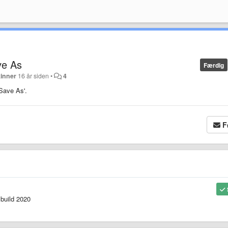
ve As
Færdig
inner
16 år siden
•
4
Save As'.
F
build 2020