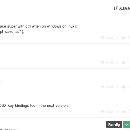
Ældst
lace super with ctrl when on windows or linux):
mpt_save_as" },
Svar
|
Svar
|
.
Svar
|
 OSX key bindings too in the next version.
Svar
|
Færdig
build 2020