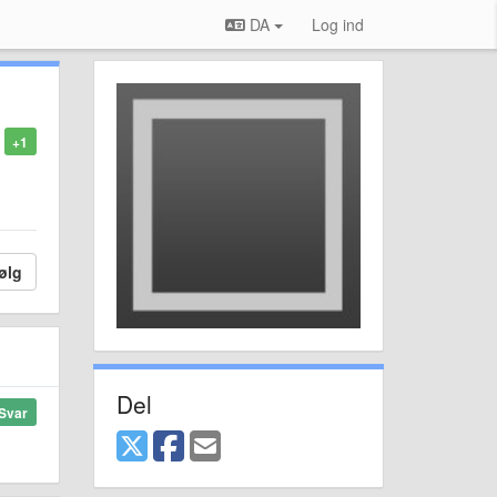
DA
Log ind
+1
ølg
Del
Svar