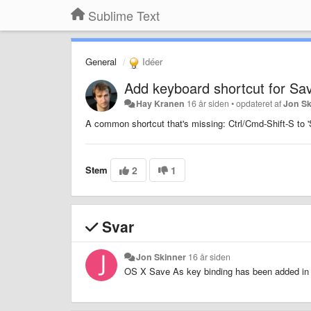
Sublime Text
General
Idéer
Add keyboard shortcut for Sa
Hay Kranen
16 år siden
•
opdateret af
Jon Sk
A common shortcut that's missing: Ctrl/Cmd-Shift-S to '
Stem
2
1
Svar
Jon Skinner
16 år siden
OS X Save As key binding has been added in 