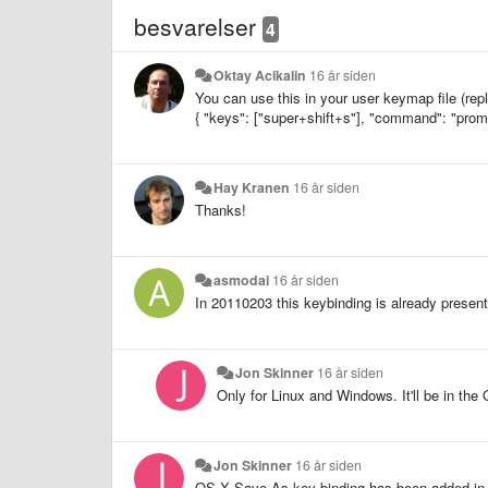
besvarelser
4
Oktay Acikalin
16 år siden
You can use this in your user keymap file (rep
{ "keys": ["super+shift+s"], "command": "pro
Hay Kranen
16 år siden
Thanks!
asmodai
16 år siden
In 20110203 this keybinding is already present
Jon Skinner
16 år siden
Only for Linux and Windows. It'll be in the
Jon Skinner
16 år siden
OS X Save As key binding has been added in 