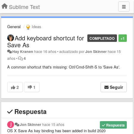
Sublime Text
General
Ideas
Add keyboard shortcut for
COMPLETADO
+1
Save As
Hay Kranen
hace 16 años
•
actualizado por
Jon Skinner
hace 15
años
•
4
A common shortcut that's missing: Ctrl/Cmd-Shift-S to 'Save As'.
2
1
Seguir
Respuesta
Jon Skinner
hace 15 años
Respuesta
OS X Save As key binding has been added in build 2020