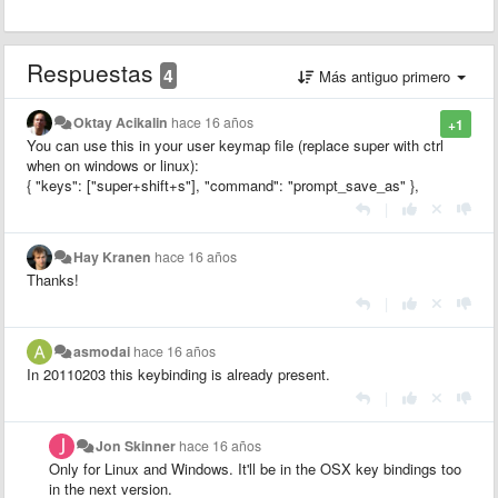
Respuestas
4
Más antiguo primero
Oktay Acikalin
hace 16 años
+1
You can use this in your user keymap file (replace super with ctrl
when on windows or linux):
{ "keys": ["super+shift+s"], "command": "prompt_save_as" },
|
Hay Kranen
hace 16 años
Thanks!
|
asmodai
hace 16 años
In 20110203 this keybinding is already present.
|
Jon Skinner
hace 16 años
Only for Linux and Windows. It'll be in the OSX key bindings too
in the next version.