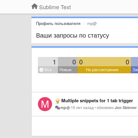
Sublime Text
Профиль пользователя
mp@
Ваши запросы по статусу
1
0
0
0
Все
Новые
На рассмотрении
За
Multiple snippets for 1 tab trigger
mp@
15 лет назад
•
обновлен
Jon Skinner