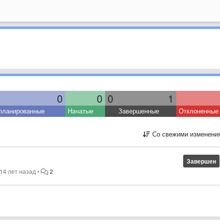
0
0
0
1
планированные
Начатые
Завершенные
Отклоненные
Со свежими изменени
Завершен
14 лет назад
•
2