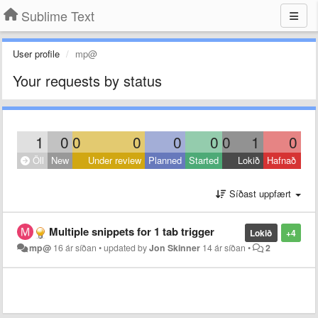
Sublime Text
User profile
mp@
Your requests by status
1
0
0
0
0
0
0
1
0
Öll
New
Under review
Planned
Started
Lokið
Hafnað
Síðast uppfært
Multiple snippets for 1 tab trigger
Lokið
+4
mp@
16 ár síðan
•
updated by
Jon Skinner
14 ár síðan
•
2