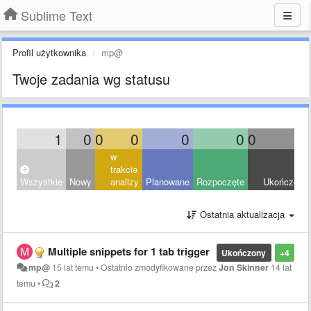
Sublime Text
Profil użytkownika
mp@
Twoje zadania wg statusu
1
0
0
0
0
0
0
1
w
trakcie
Wszystkie
Nowy
analizy
Planowane
Rozpoczęte
Ukończony
Ostatnia aktualizacja
Multiple snippets for 1 tab trigger
Ukończony
+4
mp@
15 lat temu
•
Ostatnio zmodyfikowane przez
Jon Skinner
14 lat
temu
•
2