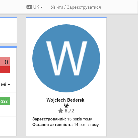
UK
Увійти / Зареєструватися
0
ені
Wojciech Bederski
+222
8,72
Зареєстрований:
15 років тому
Остання активність:
14 років тому