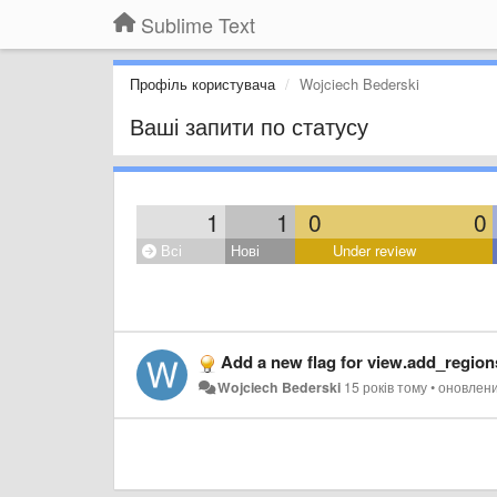
Sublime Text
Профіль користувача
Wojciech Bederski
Ваші запити по статусу
1
1
0
0
Всі
Нові
Under review
Add a new flag for view.add_regions() that
Wojciech Bederski
15 років тому
•
оновлен