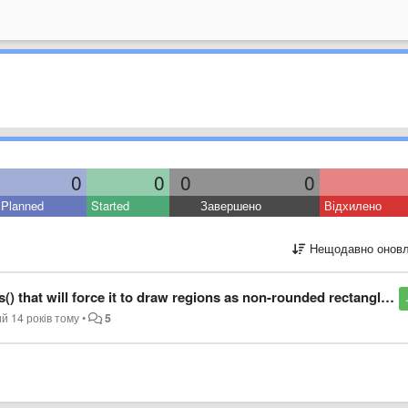
0
0
0
0
Planned
Started
Завершено
Відхилено
Нещодавно оновл
 will force it to draw regions as non-rounded rectangles without border
ий
14 років тому
•
5