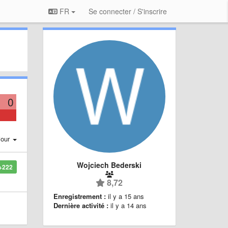
FR
Se connecter / S'inscrire
0
jour
Wojciech Bederski
+222
8,72
Enregistrement :
il y a 15 ans
Dernière activité :
il y a 14 ans