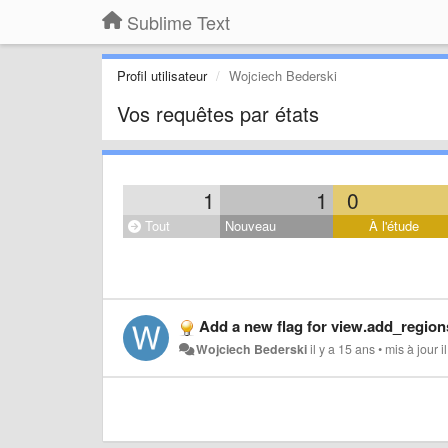
Sublime Text
Profil utilisateur
Wojciech Bederski
Vos requêtes par états
1
1
0
Tout
Nouveau
À l'étude
Add a new flag for view.add_regions() that
Wojciech Bederski
il y a 15 ans
•
mis à jour
i