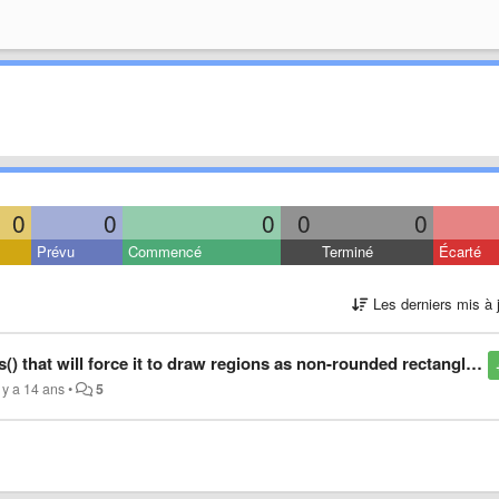
0
0
0
0
0
Prévu
Commencé
Terminé
Écarté
Les derniers mis à 
 will force it to draw regions as non-rounded rectangles without border
l y a 14 ans
•
5