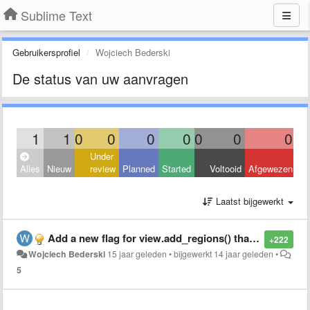
Sublime Text
Gebruikersprofiel
Wojciech Bederski
De status van uw aanvragen
1
1
0
0
0
0
0
0
0
Under
Alles
Nieuw
review
Planned
Started
Voltooid
Afgewezen
Laatst bijgewerkt
Add a new flag for view.add_regions() that will force it to draw regions as non-rounded rectangles without border
+222
Wojciech Bederski
15 jaar geleden
•
bijgewerkt
14 jaar geleden
•
5