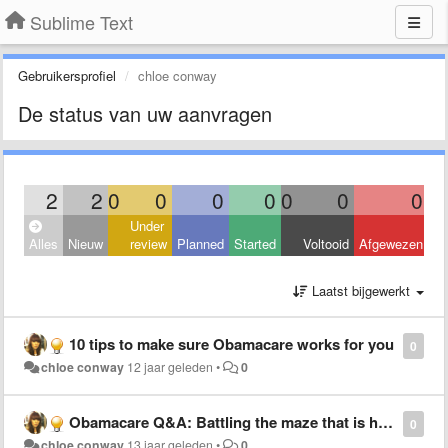
Sublime Text
Gebruikersprofiel
chloe conway
De status van uw aanvragen
2
2
0
0
0
0
0
0
0
Under
Alles
Nieuw
review
Planned
Started
Voltooid
Afgewezen
Laatst bijgewerkt
10 tips to make sure Obamacare works for you
0
chloe conway
12 jaar geleden
•
0
Obamacare Q&A: Battling the maze that is health care
0
chloe conway
13 jaar geleden
•
0