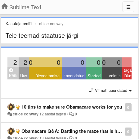
Sublime Text
Kasutaja profiil
chloe conway
Teie teemad staatuse järgi
2
2
0
0
0
0
0
0
0
tagasi
Kõik
Uus
ülevaatamisel
kavandatud
Started
valmis
lükatud
Viimati uuendatud
10 tips to make sure Obamacare works for you
0
chloe conway
12 aastat tagasi
•
0
Obamacare Q&A: Battling the maze that is health care
0
chloe conway
13 aastat tagasi
•
0