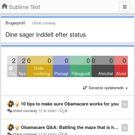
Sublime Text
Brugerprofil
chloe conway
Dine sager inddelt efter status
2
2
0
0
0
0
0
0
0
Under
Alle
Nye
vurdering
Planlagt
Påbegyndt
Afsluttet
Afvist
Seneste opdaterede
10 tips to make sure Obamacare works for you
0
chloe conway
12 år siden
•
0
Obamacare Q&A: Battling the maze that is health care
0
chloe conway
13 år siden
•
0