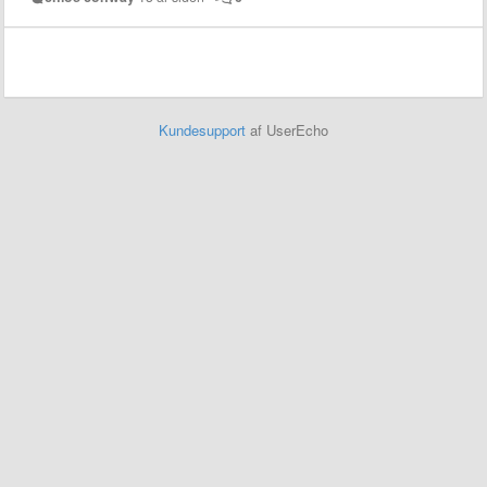
Kundesupport
af UserEcho