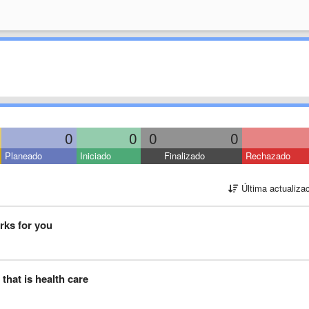
0
0
0
0
Planeado
Iniciado
Finalizado
Rechazado
Última actualiza
rks for you
hat is health care