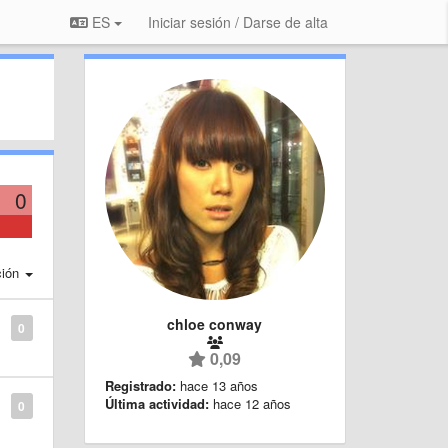
ES
Iniciar sesión / Darse de alta
0
ción
chloe conway
0
0,09
Registrado:
hace 13 años
Última actividad:
hace 12 años
0