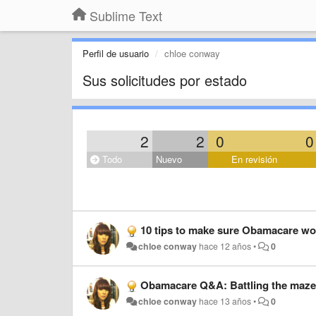
Sublime Text
Perfil de usuario
chloe conway
Sus solicitudes por estado
2
2
0
0
Todo
Nuevo
En revisión
10 tips to make sure Obamacare wo
chloe conway
hace 12 años
•
0
Obamacare Q&A: Battling the maze t
chloe conway
hace 13 años
•
0