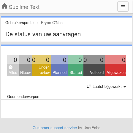
Sublime Text
Gebruikersprofiel
Bryan O'Neal
De status van uw aanvragen
0
0
0
0
0
0
0
0
0
Under
Alles
Nieuw
review
Planned
Started
Voltooid
Afgewezen
Laatst bijgewerkt
Geen onderwerpen
Customer support service
by UserEcho