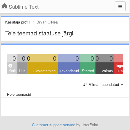
Sublime Text
Kasutaja profiil
Bryan O'Neal
Teie teemad staatuse järgi
0
0
0
0
0
0
0
0
0
tagasi
Kõik
Uus
ülevaatamisel
kavandatud
Started
valmis
lükatud
Viimati uuendatud
Pole teemasid
Customer support service
by UserEcho