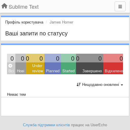
Sublime Text
Профіль користувача
James Homer
Ваші запити по статусу
0
0
0
0
0
0
0
0
0
Under
Всі
Нові
review
Planned
Started
Завершено
Відхилено
Нещодавно оновлені
Немає тем
Служба підтримки клієнтів
працює на UserEcho