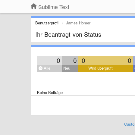
Sublime Text
Benutzerprofil
James Homer
Ihr Beantragt-von Status
0
0
0
0
Alle
Neu
Wird überprüft
Keine Beiträge
Custo