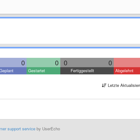
0
0
0
0
Geplant
Gestartet
Fertiggestellt
Abgelehnt
Letzte Aktualisie
mer support service
by UserEcho