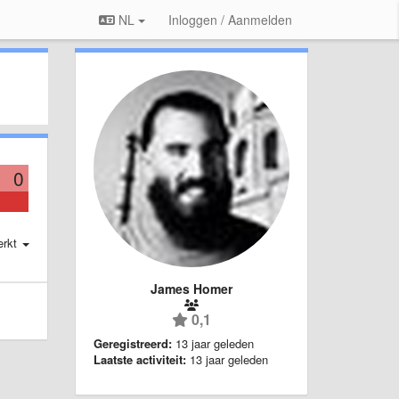
NL
Inloggen / Aanmelden
0
erkt
James Homer
0,1
Geregistreerd:
13 jaar geleden
Laatste activiteit:
13 jaar geleden