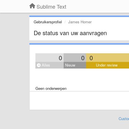
Sublime Text
Gebruikersprofiel
James Homer
De status van uw aanvragen
0
0
0
Alles
Nieuw
Under review
Geen onderwerpen
Custo