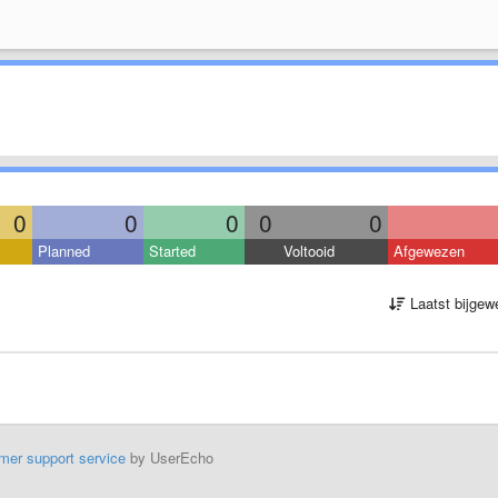
0
0
0
0
0
Planned
Started
Voltooid
Afgewezen
Laatst bijgew
mer support service
by UserEcho