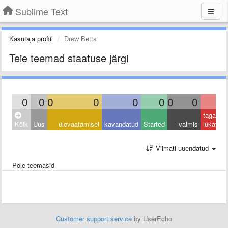
Sublime Text
Kasutaja profiil
Drew Betts
Teie teemad staatuse järgi
0
0
0
0
0
0
0
0
0
tagasi
Kõik
Uus
ülevaatamisel
kavandatud
Started
valmis
lükatud
Viimati uuendatud
Pole teemasid
Customer support service
by UserEcho