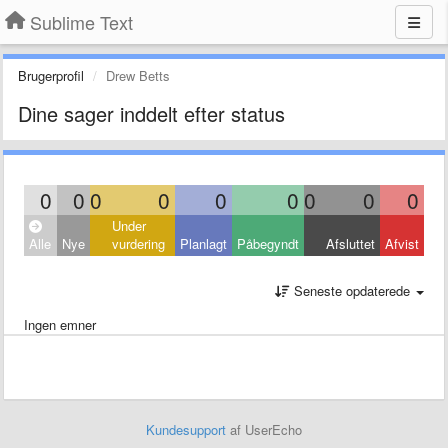
Sublime Text
Brugerprofil
Drew Betts
Dine sager inddelt efter status
0
0
0
0
0
0
0
0
0
Under
Alle
Nye
vurdering
Planlagt
Påbegyndt
Afsluttet
Afvist
Seneste opdaterede
Ingen emner
Kundesupport
af UserEcho