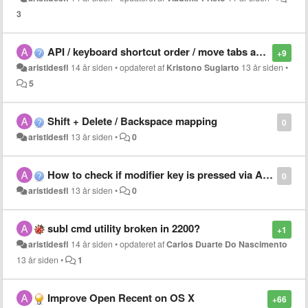
3
API / keyboard shortcut order / move tabs around
+9
aristidesfl
14 år siden
•
opdateret af
Kristono Sugiarto
13 år siden
•
5
Shift + Delete / Backspace mapping
0
aristidesfl
13 år siden
•
0
How to check if modifier key is pressed via API?
0
aristidesfl
13 år siden
•
0
subl cmd utility broken in 2200?
+1
aristidesfl
14 år siden
•
opdateret af
Carlos Duarte Do Nascimento
13 år siden
•
1
Improve Open Recent on OS X
+66