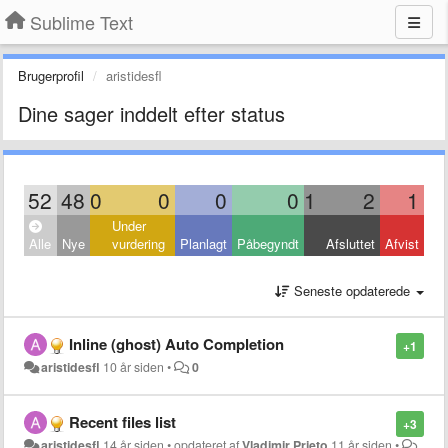
Sublime Text
Brugerprofil
aristidesfl
Dine sager inddelt efter status
52
48
0
0
0
0
1
2
1
Under
Alle
Nye
vurdering
Planlagt
Påbegyndt
Afsluttet
Afvist
Seneste opdaterede
Inline (ghost) Auto Completion
+1
aristidesfl
10 år siden
•
0
Recent files list
+3
aristidesfl
14 år siden
•
opdateret af
Vladimir Prieto
11 år siden
•