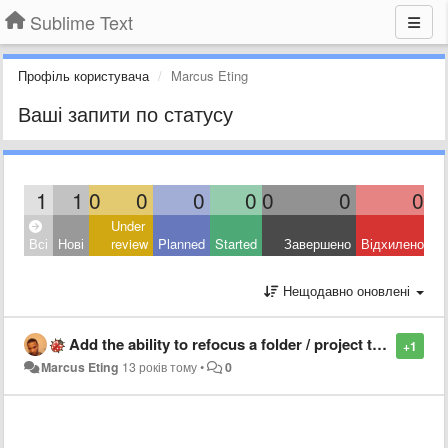
Sublime Text
Профіль користувача
Marcus Eting
Ваші запити по статусу
1
1
0
0
0
0
0
0
0
Under
Всі
Нові
review
Planned
Started
Завершено
Відхилено
Нещодавно оновлені
Add the ability to refocus a folder / project that is already open instead of reopening it in a new window
+1
Marcus Eting
13 років тому
•
0