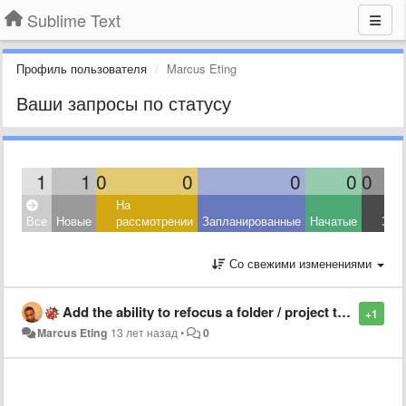
Sublime Text
Профиль пользователя
Marcus Eting
Ваши запросы по статусу
1
1
0
0
0
0
0
На
Все
Новые
рассмотрении
Запланированные
Начатые
Зав
Со свежими изменениями
Add the ability to refocus a folder / project that is already open instead of reopening it in a new window
+1
Marcus Eting
13 лет назад
•
0