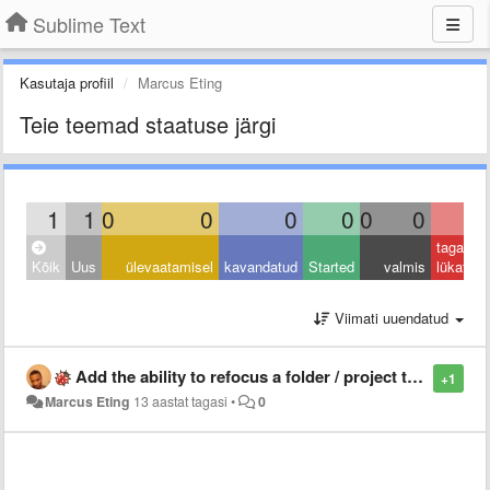
Sublime Text
Kasutaja profiil
Marcus Eting
Teie teemad staatuse järgi
1
1
0
0
0
0
0
0
0
tagasi
Kõik
Uus
ülevaatamisel
kavandatud
Started
valmis
lükatud
Viimati uuendatud
Add the ability to refocus a folder / project that is already open instead of reopening it in a new window
+1
Marcus Eting
13 aastat tagasi
•
0