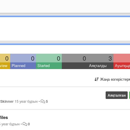
0
0
0
0
3
view
Planned
Started
Аяқталды
Ауытқы
Жаңа өзгерістер
Аяқталған
 Skinner
15 year бұрын
•
5
files
5 year бұрын
•
0