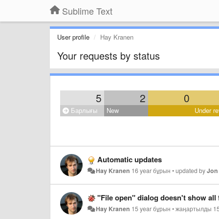
Sublime Text
User profile
Hay Kranen
Your requests by status
5
2
0
Барлығы
New
Under re
Automatic updates
Hay Kranen
16 year бұрын
•
updated by
Jon
"File open" dialog doesn't show all 
Hay Kranen
15 year бұрын
•
жаңартылды
1