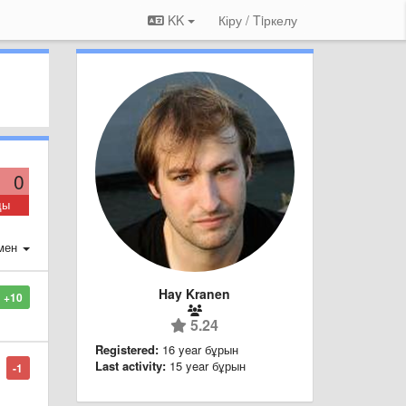
KK
Кіру / Tiркелу
0
ды
мен
Hay Kranen
+10
5.24
Registered:
16 year бұрын
Last activity:
15 year бұрын
-1