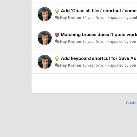
Add 'Close all files' shortcut / co
Hay Kranen
16 year бұрын
•
updated by
Joe
Matching braces doesn't quite wor
Hay Kranen
16 year бұрын
•
updated by
Jon
Add keyboard shortcut for Save As
Hay Kranen
16 year бұрын
•
updated by
Jon
Custo