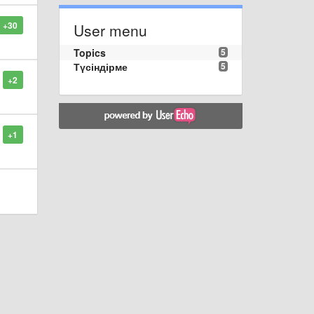
+30
User menu
Topics
5
Түсіндірме
5
+2
+1