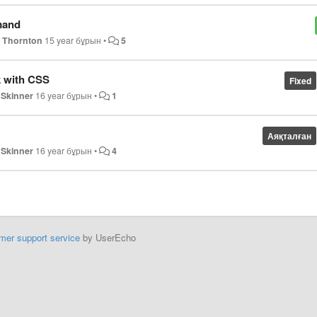
mmand
l Thornton
15 year бұрын
•
5
k with CSS
Fixed
 Skinner
16 year бұрын
•
1
Аяқталған
 Skinner
16 year бұрын
•
4
mer support service
by UserEcho