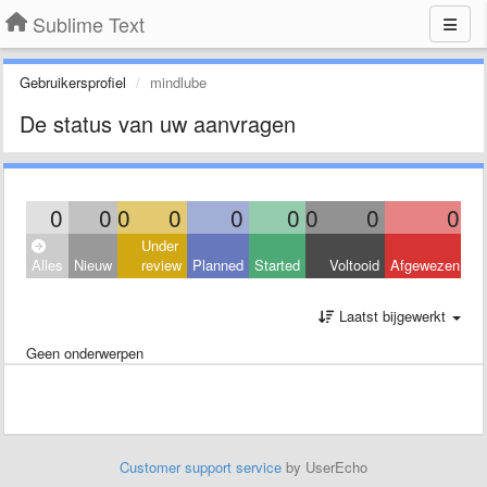
Sublime Text
Gebruikersprofiel
mindlube
De status van uw aanvragen
0
0
0
0
0
0
0
0
0
Under
Alles
Nieuw
review
Planned
Started
Voltooid
Afgewezen
Laatst bijgewerkt
Geen onderwerpen
Customer support service
by UserEcho